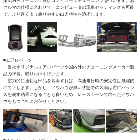
排気系チューニング及びコンピュータチューニングを行います。お
menu
クルマの仕様に合わせて、コンピュータの現車セッティングも可能
で、より速くより乗りやすい出力特性を追求します。
Service
products
Car
Sales
Customer
■エアロパーツ
Racing
当社オリジナルエアロパーツや国内外のチューニングメーカー製
品の塗装、取り付けを行います。
PPF/
空力的に適切な部品を装着すれば、高速走行時の安定性は飛躍的
フ
に向上します。しかし、ノウハウが無い状態での装着は逆にバラン
ィ
スを崩す結果になることも多いため、レースシーンで培ったノウハ
ル
ウをもつ当社にお任せください。
ム
GiroDisc