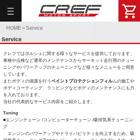
総
合
メ
ニ
HOME
>
Service
ュ
Service
ー
クレフではポルシェに関する様々なサービスを提供しております。
About
車検や点検など通常のメンテナンスからサーキット走行用のチュー
DemoCar
ニングやパワーアップのチューニングなど様々なメニューをご用意
しています。
問
またボディの保護を行う
ペイントプロテクションフィル
ムの施工や
い
ボディコーティング、ラッピングなどボディのメンテナンスにも力
合
を入れております。
せ・
当社の代表的なサービス内容をご紹介します。
予
約
Tuning
■エンジンチューン /コンピューターチューン /吸排気系チューニン
Online
グ
Shop
エンジンのパワーアップやドライバビリティを向上するため、吸
Blog