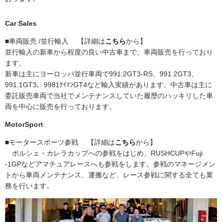
Car Sales
■車両販売 /並行輸入 【詳細は
こちら
から】
並行輸入の新車から程度の良い中古車まで、車両販売を行っており
ます。
新車は主にヨーロッパ並行車両で991.2GT3-RS、991.2GT3、
991.1GT3、9981ｹｲﾏﾝGT4など輸入実績があります。中古車は主に
委託販売車両で当社でメンテナンスしていた履歴のハッキリした車
両を中心に販売を行っております。
MotorSport
■モータースポーツ参戦 【詳細は
こちら
から】
ポルシェ・カレラカップへの参戦をはじめ、RUSHCUPやFuji
-1GPなどアマチュアレースへも参戦をします。参戦のマネージメン
トから車両メンテナンス、運搬など、レース参戦に関する全ても業
務を行います。