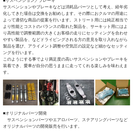
■サスペンション／ブレーキ
サスペンションやブレーキなどは消耗品パーツとして考え、経年劣
化してきた場合は交換をお勧めします。その際におクルマの用途に
よって適切な商品の提案を行います。ストリート用には純正相当で
より性能とコストのバランスの取れた製品を、サーキット用にはよ
り高性能で調整範囲の大きくお客様の走りにセッティングを合わせ
やすい製品を、などドライビングされる方の意見を取り入れながら
製品を選び、アライメント調整や空気圧の設定など細かなセッティ
ングを行います。
このようにする事でより満足度の高いサスペンションやブレーキを
装着でき、愛車が自分の思うままに走ってくれる楽しみを味わえま
す。
■オリジナルパーツ開発
サスペンションパーツやエアロパーツ、ステアリングパーツなど
オリジナルパーツの開発販売を行います。