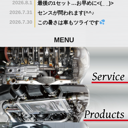
2026.8.1
最後の1セット…お早めに<(_ _)>
2026.7.31
センスが問われます(^^♪
2026.7.30
この暑さは車もツライです
MENU