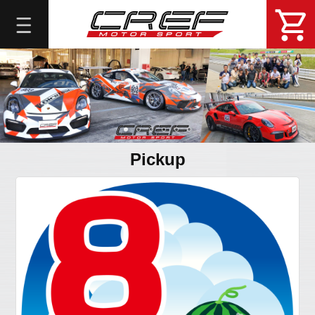
総
合
メ
ニ
ュ
ー
About
DemoCar
Pickup
問
い
合
せ・
予
約
Online
Shop
Blog