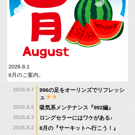
menu
Service
products
Car
Sales
Customer
Racing
2026.8.1
PPF/
8月のご案内。
フ
ィ
2026.8.7
996の足をオーリンズでリフレッシ
ル
ュ
ム
2026.8.5
吸気系メンテナンス『992編』
GiroDisc
2026.8.3
ロングセラーにはワケがある♪
2026.8.2
8月の『サーキットへ行こう！』