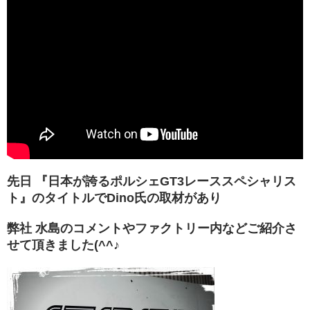
menu
Service
products
Car
Sales
Customer
Racing
PPF/
先日 『日本が誇るポルシェGT3レーススペシャリス
フ
ィ
ト』のタイトルでDino氏の取材があり
ル
ム
弊社 水島のコメントやファクトリー内などご紹介さ
せて頂きました(^^♪
GiroDisc