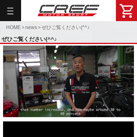
総
合
メ
ニ
HOME
>
news
>
ぜひご覧ください(^^♪
ュ
ぜひご覧ください(^^♪
ー
About
DemoCar
問
い
合
せ・
予
約
Online
Shop
Blog