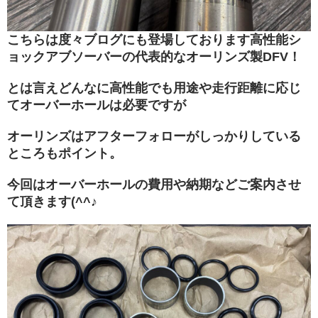
menu
こちらは度々ブログにも登場しております高性能シ
Service
ョックアブソーバーの代表的なオーリンズ製DFV！
products
とは言えどんなに高性能でも用途や走行距離に応じ
Car
てオーバーホールは必要ですが
Sales
Customer
オーリンズはアフターフォローがしっかりしている
Racing
ところもポイント。
PPF/
今回はオーバーホールの費用や納期などご案内させ
フ
て頂きます(^^♪
ィ
ル
ム
GiroDisc