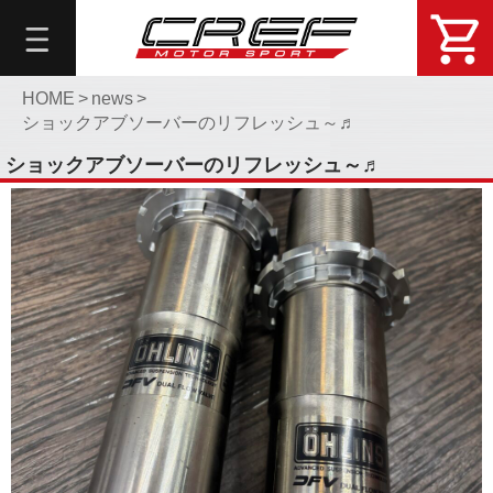
総
合
メ
ニ
HOME
>
news
>
ショックアブソーバーのリフレッシュ～♬
ュ
ー
ショックアブソーバーのリフレッシュ～♬
About
DemoCar
問
い
合
せ・
予
約
Online
Shop
Blog