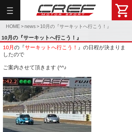
総
合
メ
ニ
HOME
>
news
>
10月の『サーキットへ行こう！』
ュ
10月の『サーキットへ行こう！』
ー
10月
の『
サーキットへ行こう！
』の日程が決まりま
About
したので
DemoCar
ご案内させて頂きます (^^♪
問
い
合
せ・
予
約
Online
Shop
Blog