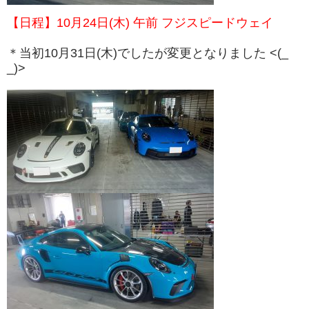
menu
【日程】10月24日(木) 午前 フジスピードウェイ
Service
＊当初10月31日(木)でしたが変更となりました <(_
products
_)>
Car
Sales
Customer
Racing
PPF/
フ
ィ
ル
ム
GiroDisc