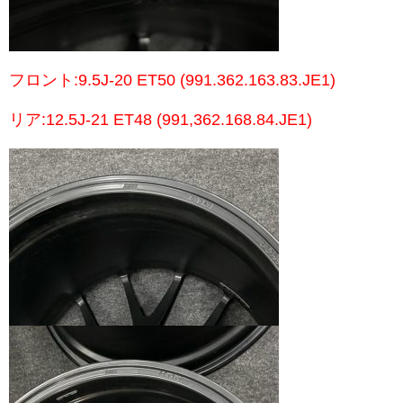
フロント:9.5J-20 ET50 (991.362.163.83.JE1)
リア:12.5J-21 ET48 (991,362.168.84.JE1)