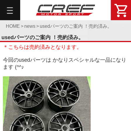
総
合
メ
ニ
HOME
>
news
>
usedパーツのご案内 ！売約済み。
ュ
usedパーツのご案内 ！売約済み。
ー
＊こちらは売約済みとなります。
About
今回のusedパーツは かなりスペシャルな一品になり
DemoCar
ます (^^♪
問
い
合
せ・
予
約
Online
Shop
Blog