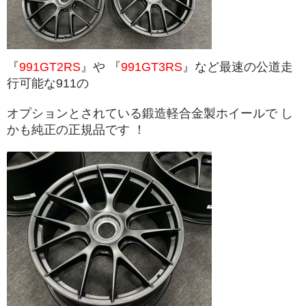
menu
Service
products
『
991GT2RS
』や 『
991GT3RS
』など最速の公道走
行可能な911の
Car
Sales
オプションとされている鍛造軽合金製ホイールで し
Customer
かも純正の正規品です ！
Racing
PPF/
フ
ィ
ル
ム
GiroDisc