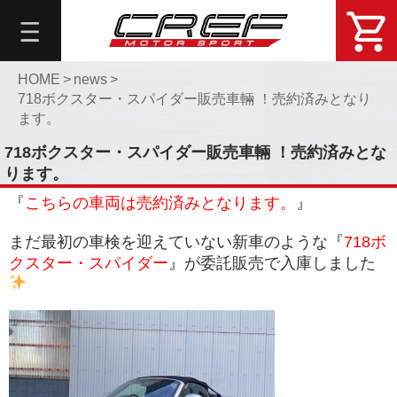
総
合
メ
ニ
HOME
>
news
>
718ボクスター・スパイダー販売車輛 ！売約済みとなり
ュ
ます。
ー
718ボクスター・スパイダー販売車輛 ！売約済みとな
About
ります。
DemoCar
『
こちらの車両は売約済みとなります。
』
問
い
まだ最初の車検を迎えていない新車のような『
718ボ
合
クスター・スパイダー
』が委託販売で入庫しました
せ・
予
約
Online
Shop
Blog