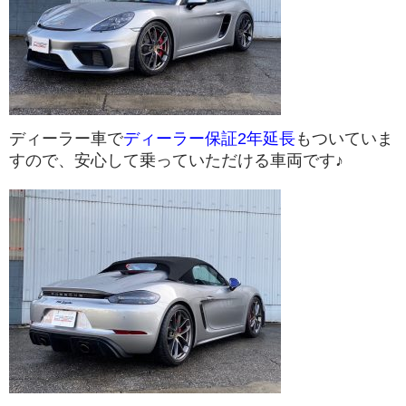
menu
Service
products
Car
Sales
ディーラー車で
ディーラー保証2年延長
もついていま
すので、安心して乗っていただける車両です♪
Customer
Racing
PPF/
フ
ィ
ル
ム
GiroDisc