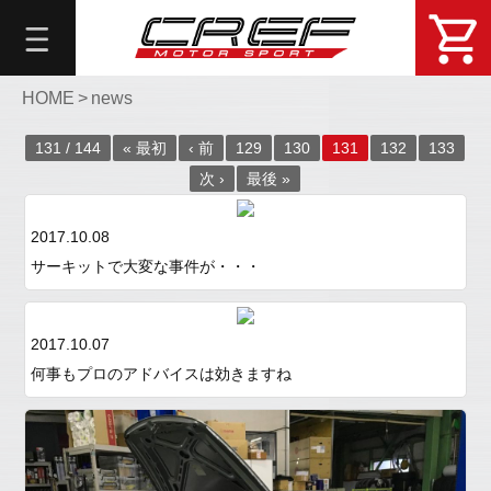
総
合
メ
ニ
HOME
>
news
ュ
131 / 144
« 最初
‹ 前
129
130
131
132
133
ー
次 ›
最後 »
About
DemoCar
2017.10.08
問
サーキットで大変な事件が・・・
い
合
せ・
2017.10.07
予
何事もプロのアドバイスは効きますね
約
Online
Shop
Blog