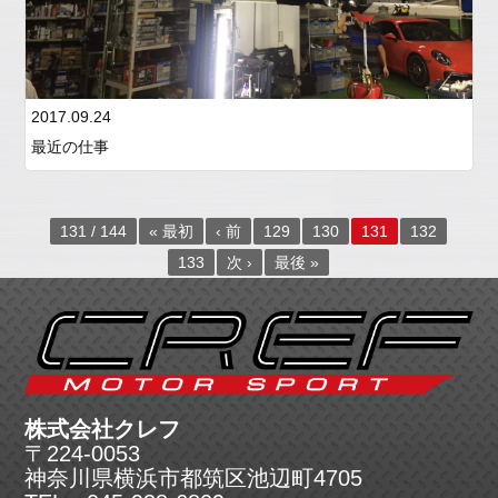
2017.09.24
最近の仕事
131 / 144
« 最初
‹ 前
129
130
131
132
133
次 ›
最後 »
株式会社クレフ
〒224-0053
神奈川県横浜市都筑区池辺町4705