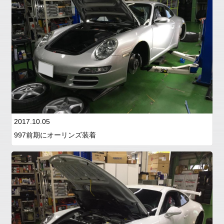
menu
Service
products
Car
Sales
Customer
Racing
PPF/
2017.10.05
フ
997前期にオーリンズ装着
ィ
ル
ム
GiroDisc