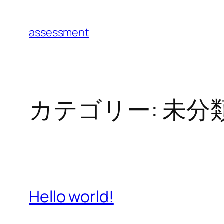
内
容
assessment
を
ス
キ
ッ
カテゴリー:
未分
プ
Hello world!